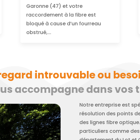
Garonne (47) et votre
raccordement à la fibre est
bloqué à cause d’un fourreau
obstrué,...
regard introuvable ou besoi
ous accompagne dans vos tr
Notre entreprise est spé
résolution des points d
des lignes fibre optiqu
particuliers comme des 
département du Lot et