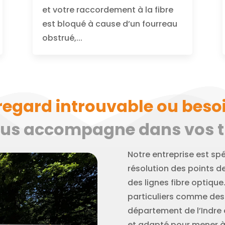
et votre raccordement à la fibre
est bloqué à cause d’un fourreau
obstrué,...
regard introuvable ou besoi
ous accompagne dans vos tr
Notre entreprise est spé
résolution des points d
des lignes fibre optiqu
particuliers comme des 
département de l’Indre 
et adapté pour mener à 