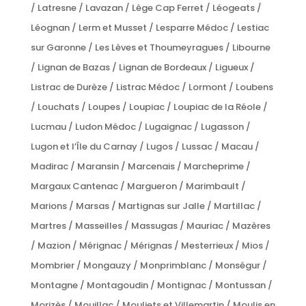
/ Latresne / Lavazan / Lège Cap Ferret / Léogeats /
Léognan / Lerm et Musset / Lesparre Médoc / Lestiac
sur Garonne / Les Lèves et Thoumeyragues / Libourne
/ Lignan de Bazas / Lignan de Bordeaux / Ligueux /
Listrac de Durèze / Listrac Médoc / Lormont / Loubens
/ Louchats / Loupes / Loupiac / Loupiac de la Réole /
Lucmau / Ludon Médoc / Lugaignac / Lugasson /
Lugon et l’Île du Carnay / Lugos / Lussac / Macau /
Madirac / Maransin / Marcenais / Marcheprime /
Margaux Cantenac / Margueron / Marimbault /
Marions / Marsas / Martignas sur Jalle / Martillac /
Martres / Masseilles / Massugas / Mauriac / Mazères
/ Mazion / Mérignac / Mérignas / Mesterrieux / Mios /
Mombrier / Mongauzy / Monprimblanc / Monségur /
Montagne / Montagoudin / Montignac / Montussan /
Morizès / Mouillac / Mouliets et Villemartin / Moulis en