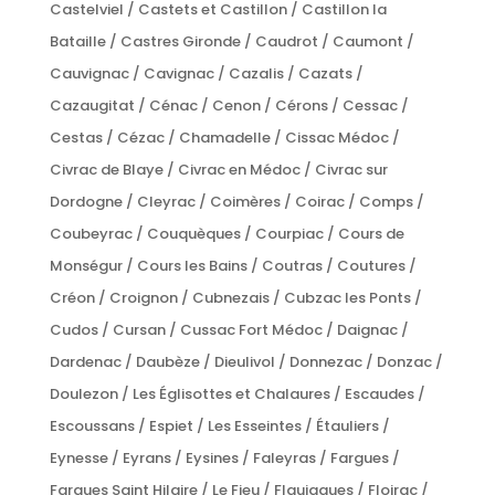
Castelviel / Castets et Castillon / Castillon la
Bataille / Castres Gironde / Caudrot / Caumont /
Cauvignac / Cavignac / Cazalis / Cazats /
Cazaugitat / Cénac / Cenon / Cérons / Cessac /
Cestas / Cézac / Chamadelle / Cissac Médoc /
Civrac de Blaye / Civrac en Médoc / Civrac sur
Dordogne / Cleyrac / Coimères / Coirac / Comps /
Coubeyrac / Couquèques / Courpiac / Cours de
Monségur / Cours les Bains / Coutras / Coutures /
Créon / Croignon / Cubnezais / Cubzac les Ponts /
Cudos / Cursan / Cussac Fort Médoc / Daignac /
Dardenac / Daubèze / Dieulivol / Donnezac / Donzac /
Doulezon / Les Églisottes et Chalaures / Escaudes /
Escoussans / Espiet / Les Esseintes / Étauliers /
Eynesse / Eyrans / Eysines / Faleyras / Fargues /
Fargues Saint Hilaire / Le Fieu / Flaujagues / Floirac /