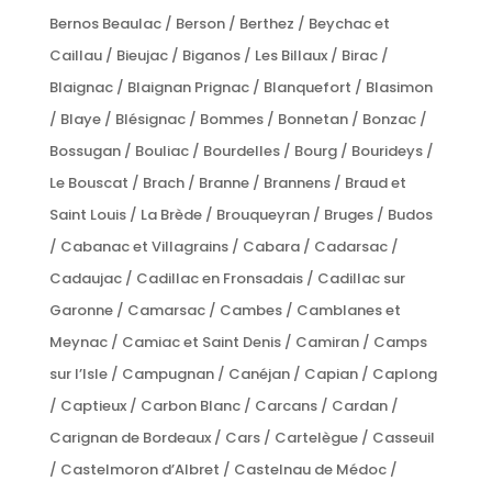
Bernos Beaulac / Berson / Berthez / Beychac et
Caillau / Bieujac / Biganos / Les Billaux / Birac /
Blaignac / Blaignan Prignac / Blanquefort / Blasimon
/ Blaye / Blésignac / Bommes / Bonnetan / Bonzac /
Bossugan / Bouliac / Bourdelles / Bourg / Bourideys /
Le Bouscat / Brach / Branne / Brannens / Braud et
Saint Louis / La Brède / Brouqueyran / Bruges / Budos
/ Cabanac et Villagrains / Cabara / Cadarsac /
Cadaujac / Cadillac en Fronsadais / Cadillac sur
Garonne / Camarsac / Cambes / Camblanes et
Meynac / Camiac et Saint Denis / Camiran / Camps
sur l’Isle / Campugnan / Canéjan / Capian / Caplong
/ Captieux / Carbon Blanc / Carcans / Cardan /
Carignan de Bordeaux / Cars / Cartelègue / Casseuil
/ Castelmoron d’Albret / Castelnau de Médoc /