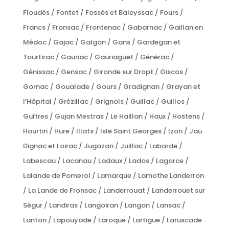
Floudès / Fontet / Fossès et Baleyssac / Fours /
Francs / Fronsac / Frontenac / Gabarnac / Gaillan en
Médoc / Gajac / Galgon / Gans / Gardegan et
Tourtirac / Gauriac / Gauriaguet / Générac /
Génissac / Gensac / Gironde sur Dropt / Giscos /
Gornac / Goualade / Gours / Gradignan / Grayan et
l’Hôpital / Grézillac / Grignols / Guillac / Guillos /
Guîtres / Gujan Mestras / Le Haillan / Haux / Hostens /
Hourtin / Hure / Illats / Isle Saint Georges / Izon / Jau
Dignac et Loirac / Jugazan / Juillac / Labarde /
Labescau / Lacanau / Ladaux / Lados / Lagorce /
Lalande de Pomerol / Lamarque / Lamothe Landerron
/ La Lande de Fronsac / Landerrouat / Landerrouet sur
Ségur / Landiras / Langoiran / Langon / Lansac /
Lanton / Lapouyade / Laroque / Lartigue / Laruscade