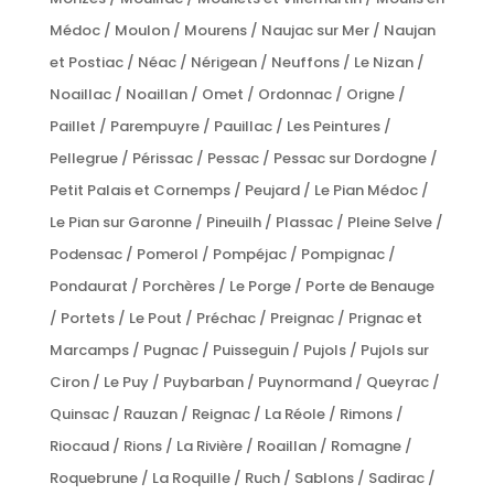
Médoc / Moulon / Mourens / Naujac sur Mer / Naujan
et Postiac / Néac / Nérigean / Neuffons / Le Nizan /
Noaillac / Noaillan / Omet / Ordonnac / Origne /
Paillet / Parempuyre / Pauillac / Les Peintures /
Pellegrue / Périssac / Pessac / Pessac sur Dordogne /
Petit Palais et Cornemps / Peujard / Le Pian Médoc /
Le Pian sur Garonne / Pineuilh / Plassac / Pleine Selve /
Podensac / Pomerol / Pompéjac / Pompignac /
Pondaurat / Porchères / Le Porge / Porte de Benauge
/ Portets / Le Pout / Préchac / Preignac / Prignac et
Marcamps / Pugnac / Puisseguin / Pujols / Pujols sur
Ciron / Le Puy / Puybarban / Puynormand / Queyrac /
Quinsac / Rauzan / Reignac / La Réole / Rimons /
Riocaud / Rions / La Rivière / Roaillan / Romagne /
Roquebrune / La Roquille / Ruch / Sablons / Sadirac /