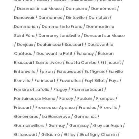
/ Dammartin sur Meuse / Dampierre / Damrémont /
Dancevoir / Darmannes / Dinteville / Domblain /
Dommarien / Dommartin le Franc / Dommartin le
Saint Père / Domremy Landéville / Doncourt sur Meuse
/ Donjeux / Doulaincourt Saucourt / Doulevant le
Château / Doulevant le Petit / Échenay / Éclaron
Braucourt Sainte Livière / Ecot la Combe / Effincourt /
Enfonvelle / Épizon / Esnouveaux / Euffigneix / Eurville
Bienville / Farincourt / Faverolles / Fayl Billot / Fays /
Ferrière et Lafolie / Flagey / Flammerécourt /
Fontaines sur Marne / Forcey / Foulain / Frampas /
Frécourt / Fresnes sur Apance / Froncles / Fronville /
Genevrières / La Genevroye / Germaines /
Germainvilliers / Germay / Germisay / Giey sur Aujon /
Gillancourt / Gillaumé / Gilley / Graffigny Chemin /