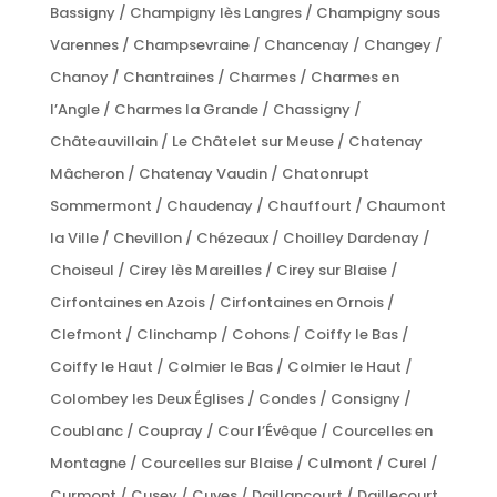
Bassigny / Champigny lès Langres / Champigny sous
Varennes / Champsevraine / Chancenay / Changey /
Chanoy / Chantraines / Charmes / Charmes en
l’Angle / Charmes la Grande / Chassigny /
Châteauvillain / Le Châtelet sur Meuse / Chatenay
Mâcheron / Chatenay Vaudin / Chatonrupt
Sommermont / Chaudenay / Chauffourt / Chaumont
la Ville / Chevillon / Chézeaux / Choilley Dardenay /
Choiseul / Cirey lès Mareilles / Cirey sur Blaise /
Cirfontaines en Azois / Cirfontaines en Ornois /
Clefmont / Clinchamp / Cohons / Coiffy le Bas /
Coiffy le Haut / Colmier le Bas / Colmier le Haut /
Colombey les Deux Églises / Condes / Consigny /
Coublanc / Coupray / Cour l’Évêque / Courcelles en
Montagne / Courcelles sur Blaise / Culmont / Curel /
Curmont / Cusey / Cuves / Daillancourt / Daillecourt