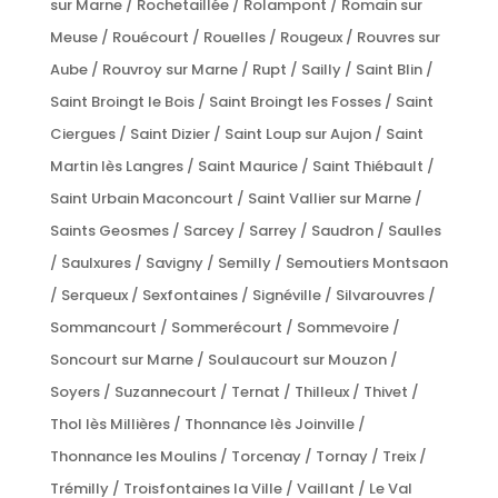
sur Marne / Rochetaillée / Rolampont / Romain sur
Meuse / Rouécourt / Rouelles / Rougeux / Rouvres sur
Aube / Rouvroy sur Marne / Rupt / Sailly / Saint Blin /
Saint Broingt le Bois / Saint Broingt les Fosses / Saint
Ciergues / Saint Dizier / Saint Loup sur Aujon / Saint
Martin lès Langres / Saint Maurice / Saint Thiébault /
Saint Urbain Maconcourt / Saint Vallier sur Marne /
Saints Geosmes / Sarcey / Sarrey / Saudron / Saulles
/ Saulxures / Savigny / Semilly / Semoutiers Montsaon
/ Serqueux / Sexfontaines / Signéville / Silvarouvres /
Sommancourt / Sommerécourt / Sommevoire /
Soncourt sur Marne / Soulaucourt sur Mouzon /
Soyers / Suzannecourt / Ternat / Thilleux / Thivet /
Thol lès Millières / Thonnance lès Joinville /
Thonnance les Moulins / Torcenay / Tornay / Treix /
Trémilly / Troisfontaines la Ville / Vaillant / Le Val