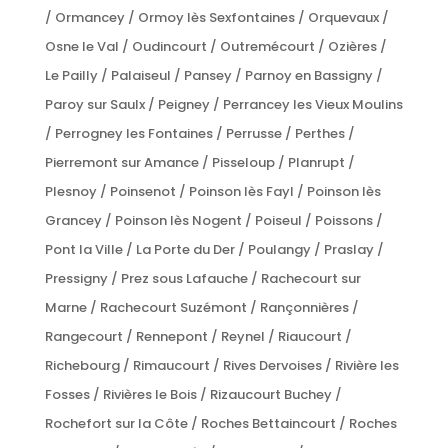
/ Ormancey / Ormoy lès Sexfontaines / Orquevaux /
Osne le Val / Oudincourt / Outremécourt / Ozières /
Le Pailly / Palaiseul / Pansey / Parnoy en Bassigny /
Paroy sur Saulx / Peigney / Perrancey les Vieux Moulins
/ Perrogney les Fontaines / Perrusse / Perthes /
Pierremont sur Amance / Pisseloup / Planrupt /
Plesnoy / Poinsenot / Poinson lès Fayl / Poinson lès
Grancey / Poinson lès Nogent / Poiseul / Poissons /
Pont la Ville / La Porte du Der / Poulangy / Praslay /
Pressigny / Prez sous Lafauche / Rachecourt sur
Marne / Rachecourt Suzémont / Rançonnières /
Rangecourt / Rennepont / Reynel / Riaucourt /
Richebourg / Rimaucourt / Rives Dervoises / Rivière les
Fosses / Rivières le Bois / Rizaucourt Buchey /
Rochefort sur la Côte / Roches Bettaincourt / Roches