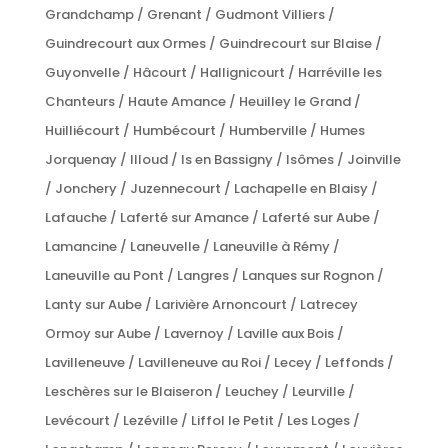
Grandchamp / Grenant / Gudmont Villiers /
Guindrecourt aux Ormes / Guindrecourt sur Blaise /
Guyonvelle / Hâcourt / Hallignicourt / Harréville les
Chanteurs / Haute Amance / Heuilley le Grand /
Huilliécourt / Humbécourt / Humberville / Humes
Jorquenay / Illoud / Is en Bassigny / Isômes / Joinville
/ Jonchery / Juzennecourt / Lachapelle en Blaisy /
Lafauche / Laferté sur Amance / Laferté sur Aube /
Lamancine / Laneuvelle / Laneuville à Rémy /
Laneuville au Pont / Langres / Lanques sur Rognon /
Lanty sur Aube / Larivière Arnoncourt / Latrecey
Ormoy sur Aube / Lavernoy / Laville aux Bois /
Lavilleneuve / Lavilleneuve au Roi / Lecey / Leffonds /
Leschères sur le Blaiseron / Leuchey / Leurville /
Levécourt / Lezéville / Liffol le Petit / Les Loges /