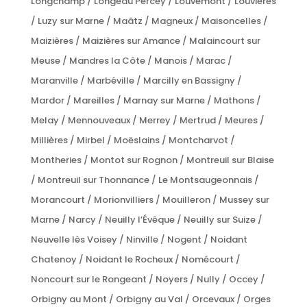
Longchamp / Longeau Percey / Louvemont / Louvières
/ Luzy sur Marne / Maâtz / Magneux / Maisoncelles /
Maizières / Maizières sur Amance / Malaincourt sur
Meuse / Mandres la Côte / Manois / Marac /
Maranville / Marbéville / Marcilly en Bassigny /
Mardor / Mareilles / Marnay sur Marne / Mathons /
Melay / Mennouveaux / Merrey / Mertrud / Meures /
Millières / Mirbel / Moëslains / Montcharvot /
Montheries / Montot sur Rognon / Montreuil sur Blaise
/ Montreuil sur Thonnance / Le Montsaugeonnais /
Morancourt / Morionvilliers / Mouilleron / Mussey sur
Marne / Narcy / Neuilly l’Évêque / Neuilly sur Suize /
Neuvelle lès Voisey / Ninville / Nogent / Noidant
Chatenoy / Noidant le Rocheux / Nomécourt /
Noncourt sur le Rongeant / Noyers / Nully / Occey /
Orbigny au Mont / Orbigny au Val / Orcevaux / Orges