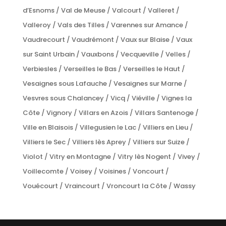
d’Esnoms / Val de Meuse / Valcourt / Valleret /
Valleroy / Vals des Tilles / Varennes sur Amance /
Vaudrecourt / Vaudrémont / Vaux sur Blaise / Vaux
sur Saint Urbain / Vauxbons / Vecqueville / Velles /
Verbiesles / Verseilles le Bas / Verseilles le Haut /
Vesaignes sous Lafauche / Vesaignes sur Marne /
Vesvres sous Chalancey / Vicq / Viéville / Vignes la
Côte / Vignory / Villars en Azois / Villars Santenoge /
Ville en Blaisois / Villegusien le Lac / Villiers en Lieu /
Villiers le Sec / Villiers lès Aprey / Villiers sur Suize /
Violot / Vitry en Montagne / Vitry lès Nogent / Vivey /
Voillecomte / Voisey / Voisines / Voncourt /
Vouécourt / Vraincourt / Vroncourt la Côte / Wassy