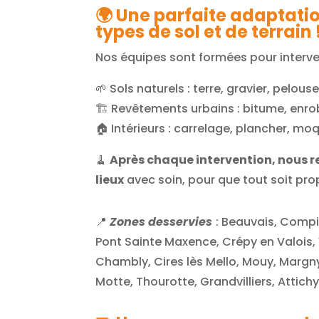
🌍 Une parfaite adaptatio
types de sol et de terrain 
Nos équipes sont formées pour interven
🌱 Sols naturels : terre, gravier, pelous
🏗️ Revêtements urbains : bitume, enr
🏠 Intérieurs : carrelage, plancher, mo
🧹
Après chaque intervention, nous r
lieux
avec soin, pour que tout soit prop
📍
Zones desservies
: Beauvais, Compiè
Pont Sainte Maxence, Crépy en Valois, V
Chambly, Cires lès Mello, Mouy, Margny
Motte, Thourotte, Grandvilliers, Attic