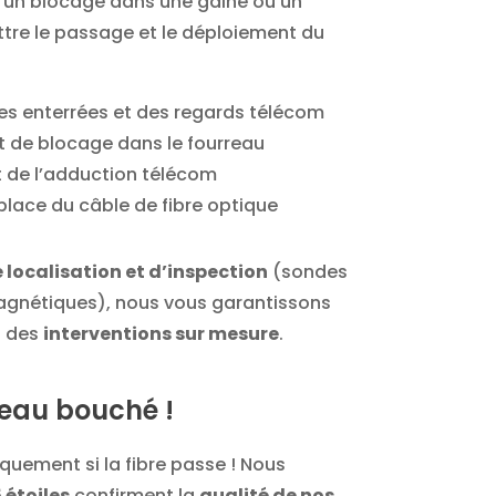
er un blocage dans une gaine ou un
ttre le passage et le déploiement du
es enterrées et des regards télécom
nt de blocage dans le fourreau
de l’adduction télécom
place du câble de fibre optique
e localisation et d’inspection
(sondes
agnétiques), nous vous garantissons
 des
interventions sur mesure
.
rreau bouché !
iquement si la fibre passe ! Nous
 étoiles
confirment la
qualité de nos