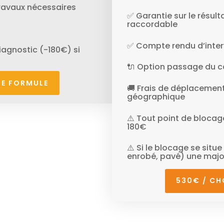
travaux nécessaires
✅ Garantie sur le résult
raccordable
✅ Compte rendu d’inter
agnostic (-180€) si
🔌 Option passage du câ
TE FORMULE
🚚 Frais de déplacement
géographique
⚠️ Tout point de blocag
180€
⚠️ Si le blocage se situ
enrobé, pavé) une majo
530€ / CH