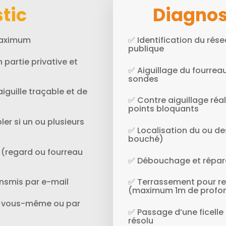
tic
Diagnos
 maximum
✅ Identification du rése
publique
 partie privative et
✅ Aiguillage du fourreau 
sondes
aiguille traçable et de
✅ Contre aiguillage réal
points bloquants
ler si un ou plusieurs
✅ Localisation du ou d
bouché)
 (regard ou fourreau
✅ Débouchage et répara
nsmis par e-mail
✅ Terrassement pour re
(maximum 1m de profo
aux vous-même ou par
✅ Passage d’une ficelle 
résolu