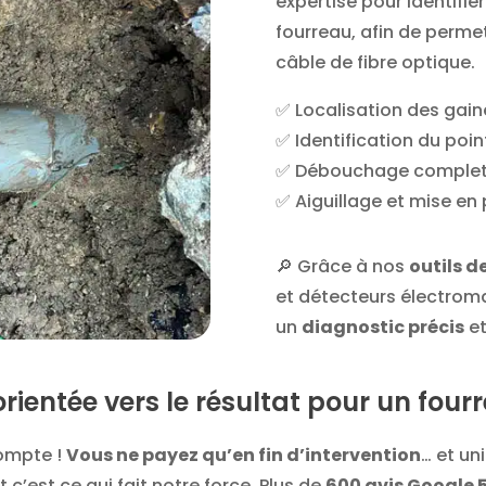
expertise pour identifi
fourreau, afin de perme
câble de fibre optique.
✅ Localisation des gain
✅ Identification du poi
✅ Débouchage complet 
✅ Aiguillage et mise en 
🔎 Grâce à nos
outils d
et détecteurs électrom
un
diagnostic précis
et
orientée vers le résultat pour un fou
compte !
Vous ne payez qu’en fin d’intervention
… et un
 c’est ce qui fait notre force. Plus de
600 avis Google 5