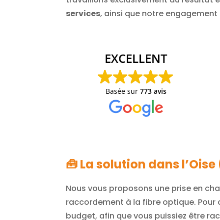
services
, ainsi que notre engagement 
Antoine STINGRE
19/01/2026
EXCELLENT
Merci à Johnny pour avoir trouvé une solution
pour passer la fibre suite condamnation gaine
Basée sur
773 avis
PTT lors de travaux intérieurs.
🧰 La solution dans l’Oise
Nous vous proposons une prise en char
raccordement à la fibre optique. Pour 
budget, afin que vous puissiez être rac