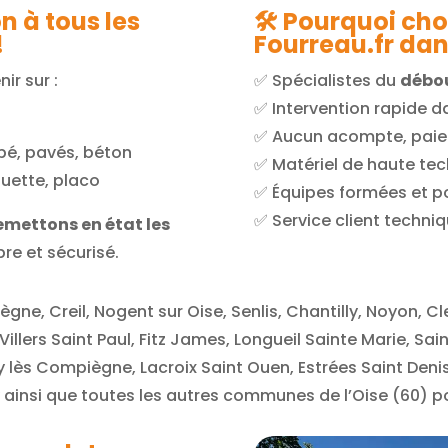
n à tous les
🛠️ Pourquoi ch
!
Fourreau.fr dan
ir sur :
✅ Spécialistes du
débou
✅ Intervention rapide da
e
✅ Aucun acompte, paiem
obé, pavés, béton
✅ Matériel de haute te
quette, placo
✅ Équipes formées et p
✅ Service client techniq
emettons en état les
re et sécurisé.
gne, Creil, Nogent sur Oise, Senlis, Chantilly, Noyon, C
illers Saint Paul, Fitz James, Longueil Sainte Marie, Sa
 lès Compiègne, Lacroix Saint Ouen, Estrées Saint Denis,
hy ainsi que toutes les autres communes de l’Oise (60) 