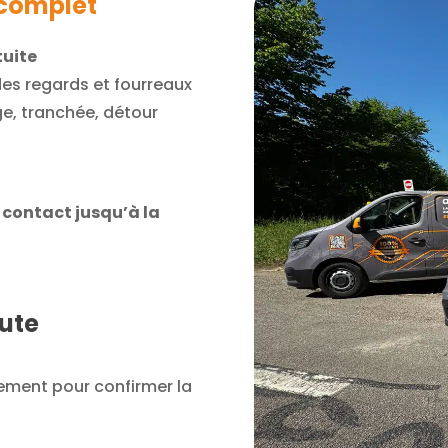
complet
tuite
des regards et fourreaux
ge, tranchée, détour
 contact jusqu’à la
oute
ement pour confirmer la