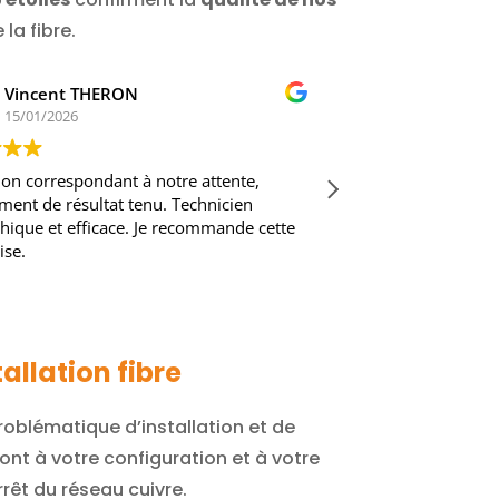
la fibre.
kristof NITECKI
CARI
14/01/2026
14/01
eprise sérieuse qui tient compte de la
Intervention 
lématique d'installation avec le soucis de
professionnel
echerche du moindre cout tenue du
!!! ) . Bravo .
tier propre et amabilité de l'intervenant
je recommand
recommande vivement
 la suite
allation fibre
oblématique d’installation et de
ont à votre configuration et à votre
rrêt du réseau cuivre.