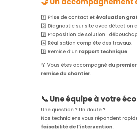
🤝 Un accompagnement 
1️⃣ Prise de contact et
évaluation gra
2️⃣ Diagnostic sur site avec détection 
3️⃣ Proposition de solution : déboucha
4️⃣ Réalisation complète des travaux
5️⃣ Remise d’un
rapport technique
🎯 Vous êtes accompagné
du premier
remise du chantier
.
📞 Une équipe à votre éc
Une question ? Un doute ?
Nos techniciens vous répondent rapid
faisabilité de l’intervention
.