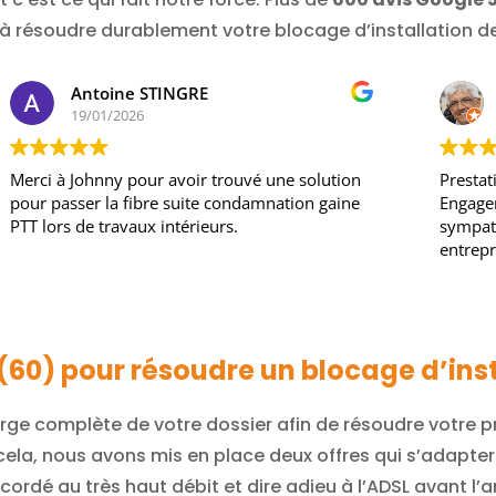
à résoudre durablement votre blocage d’installation de 
Vincent THERON
15/01/2026
Prestation correspondant à notre attente,
Entr
Engagement de résultat tenu. Technicien
prob
sympathique et efficace. Je recommande cette
la r
entreprise.
chan
je 
Lire
 (60) pour résoudre un blocage d’inst
ge complète de votre dossier afin de résoudre votre pr
cela, nous avons mis en place deux offres qui s’adapter
cordé au très haut débit et dire adieu à l’ADSL avant l’a