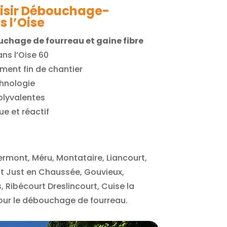
oisir Débouchage-
s l’Oise
chage de fourreau et gaine fibre
ns l’Oise 60
ent fin de chantier
chnologie
olyvalentes
ue et réactif
lermont, Méru, Montataire, Liancourt,
int Just en Chaussée, Gouvieux,
 Ribécourt Dreslincourt, Cuise la
pour le débouchage de fourreau.