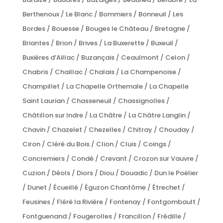
Berthenoux / Le Blanc / Bommiers / Bonneuil / Les
Bordes / Bouesse / Bouges le Château / Bretagne /
Briantes / Brion / Brives / La Buxerette / Buxeuil /
Buxières d’Aillac / Buzançais / Ceaulmont / Celon /
Chabris / Chaillac / Chalais / La Champenoise /
Champillet / La Chapelle Orthemale / La Chapelle
Saint Laurian / Chasseneuil / Chassignolles /
Châtillon sur Indre / La Châtre / La Châtre Langlin /
Chavin / Chazelet / Chezelles / Chitray / Chouday /
Ciron / Cléré du Bois / Clion / Cluis / Coings /
Concremiers / Condé / Crevant / Crozon sur Vauvre /
Cuzion / Déols / Diors / Diou / Douadic / Dun le Poëlier
/ Dunet / Écueillé / Éguzon Chantôme / Étrechet /
Feusines / Fléré la Rivière / Fontenay / Fontgombault /
Fontguenand / Fougerolles / Francillon / Frédille /