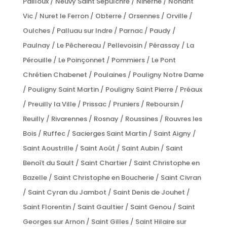
Pailloux / Neuvy Saint Sépulchre / Niherne / Nohant
Vic / Nuret le Ferron / Obterre / Orsennes / Orville /
Oulches / Palluau sur Indre / Parnac / Paudy /
Paulnay / Le Pêchereau / Pellevoisin / Pérassay / La
Pérouille / Le Poinçonnet / Pommiers / Le Pont
Chrétien Chabenet / Poulaines / Pouligny Notre Dame
/ Pouligny Saint Martin / Pouligny Saint Pierre / Préaux
/ Preuilly la Ville / Prissac / Pruniers / Reboursin /
Reuilly / Rivarennes / Rosnay / Roussines / Rouvres les
Bois / Ruffec / Sacierges Saint Martin / Saint Aigny /
Saint Aoustrille / Saint Août / Saint Aubin / Saint
Benoît du Sault / Saint Chartier / Saint Christophe en
Bazelle / Saint Christophe en Boucherie / Saint Civran
/ Saint Cyran du Jambot / Saint Denis de Jouhet /
Saint Florentin / Saint Gaultier / Saint Genou / Saint
Georges sur Arnon / Saint Gilles / Saint Hilaire sur