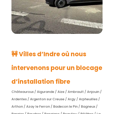
🚧 Villes d’Indre où nous
intervenons pour un blocage
d’installation fibre
Châteauroux / Aigurande / Aize / Ambrault / Anjouin /
Ardentes / Argenton sur Creuse / Argy / Arpheuilles /
Arthon / Azay le Ferron / Badecon le Pin / Bagneux /
Baraize / Baudres / Bazaiges / Beaulieu / Bélâbre / La