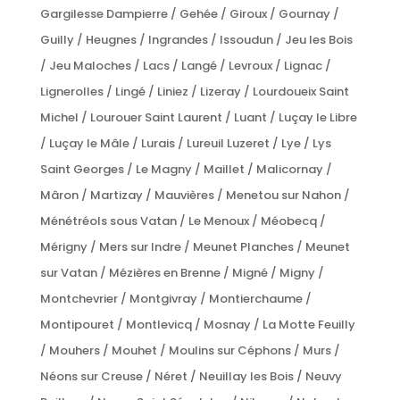
Gargilesse Dampierre / Gehée / Giroux / Gournay /
Guilly / Heugnes / Ingrandes / Issoudun / Jeu les Bois
/ Jeu Maloches / Lacs / Langé / Levroux / Lignac /
Lignerolles / Lingé / Liniez / Lizeray / Lourdoueix Saint
Michel / Lourouer Saint Laurent / Luant / Luçay le Libre
/ Luçay le Mâle / Lurais / Lureuil Luzeret / Lye / Lys
Saint Georges / Le Magny / Maillet / Malicornay /
Mâron / Martizay / Mauvières / Menetou sur Nahon /
Ménétréols sous Vatan / Le Menoux / Méobecq /
Mérigny / Mers sur Indre / Meunet Planches / Meunet
sur Vatan / Mézières en Brenne / Migné / Migny /
Montchevrier / Montgivray / Montierchaume /
Montipouret / Montlevicq / Mosnay / La Motte Feuilly
/ Mouhers / Mouhet / Moulins sur Céphons / Murs /
Néons sur Creuse / Néret / Neuillay les Bois / Neuvy