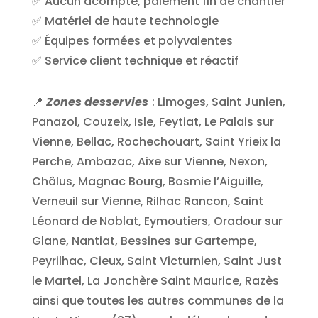
✅ Aucun acompte, paiement fin de chantier
✅ Matériel de haute technologie
✅ Équipes formées et polyvalentes
✅ Service client technique et réactif
📍
Zones desservies
: Limoges, Saint Junien,
Panazol, Couzeix, Isle, Feytiat, Le Palais sur
Vienne, Bellac, Rochechouart, Saint Yrieix la
Perche, Ambazac, Aixe sur Vienne, Nexon,
Châlus, Magnac Bourg, Bosmie l’Aiguille,
Verneuil sur Vienne, Rilhac Rancon, Saint
Léonard de Noblat, Eymoutiers, Oradour sur
Glane, Nantiat, Bessines sur Gartempe,
Peyrilhac, Cieux, Saint Victurnien, Saint Just
le Martel, La Jonchère Saint Maurice, Razès
ainsi que toutes les autres communes de la