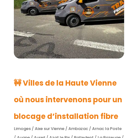
🚧 Villes de la Haute Vienne
où nous intervenons pour un
blocage d’installation fibre
Limoges / Aixe sur Vienne / Ambazac / Arnac la Poste
/ Augne / Aureil / Azat le Ris / Balledent / La Bazeuge /