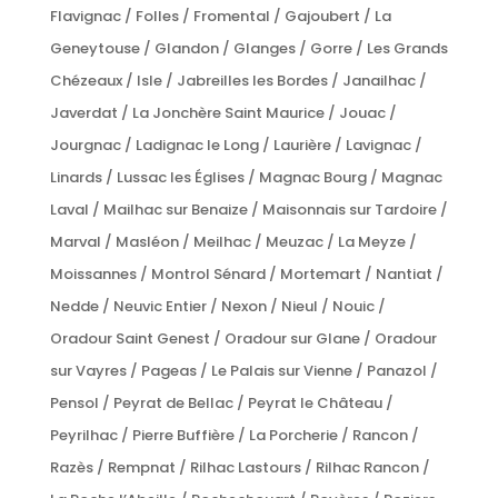
Flavignac / Folles / Fromental / Gajoubert / La
Geneytouse / Glandon / Glanges / Gorre / Les Grands
Chézeaux / Isle / Jabreilles les Bordes / Janailhac /
Javerdat / La Jonchère Saint Maurice / Jouac /
Jourgnac / Ladignac le Long / Laurière / Lavignac /
Linards / Lussac les Églises / Magnac Bourg / Magnac
Laval / Mailhac sur Benaize / Maisonnais sur Tardoire /
Marval / Masléon / Meilhac / Meuzac / La Meyze /
Moissannes / Montrol Sénard / Mortemart / Nantiat /
Nedde / Neuvic Entier / Nexon / Nieul / Nouic /
Oradour Saint Genest / Oradour sur Glane / Oradour
sur Vayres / Pageas / Le Palais sur Vienne / Panazol /
Pensol / Peyrat de Bellac / Peyrat le Château /
Peyrilhac / Pierre Buffière / La Porcherie / Rancon /
Razès / Rempnat / Rilhac Lastours / Rilhac Rancon /