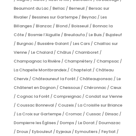
Beaumont du Lac / Bellac / Berneuil / Bersac sur
Rivalier / Bessines sur Gartempe / Beynac / Les
Billanges / Blanzac / Blond / Boisseuil / Bonnac la
Côte / Bosmie l’Aiguille / Breuilaufa / Le Buis / Bujaleuf
/ Burgnac / Bussière Galant / Les Cars / Chaillac sur
Vienne / Le Chalard / Châlus / Chamboret /
Champagnac la Rivière / Champnétery / Champsac /
La Chapelle Montbrandeix / Chaptelat / Château
Chervix / Châteauneuf la Forêt / Châteauponsac / Le
Châtenet en Dognon / Cheissoux / Chéronnac / Cieux
/ Cognac la Forêt / Compreignac / Condat sur Vienne
/ Coussac Bonneval / Couzeix / La Croisille sur Briance
/ La Croix sur Gartempe / Cromac / Cussac / Dinsac /
Dompierre les Églises / Domps / Le Dorat / Dournazac
/ Droux / Eybouleuf / Eyjeaux / Eymoutiers / Feytiat /