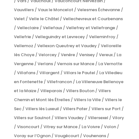
/ Vars / Vauchoux / Vauconcourt Nervezain /
Vauvillers / Vaux le Moncelot / Velesmes Échevanne /
Velet / Velle le Châtel / Vellechevreux et Courbenans
/ Velleclaire / Vellefaux / Vellefrey et Vellefrange /
Vellefrie / Velleguindry et Levrecey / Velleminfroy /
Vellemoz / Vellexon Queutrey et Vaudey / Velloreille
lès Choye / Velorcey / Venère / Venisey / Vereux / La
Vergenne / Verlans / Vernois sur Mance / La Vernotte
/ Villafans / Villargent / Villars le Pautel / La Villedieu
en Fontenette / Villefrancon / La Villeneuve Bellenoye
et la Maize / Villeparois / Villers Bouton / Villers
Chemin et Mont lès Étrelles / Villers la Ville / Villers le
Sec / Villers lès Luxeuil / Villers Pater / Villers sur Port /
Villers sur Saulnot / Villers Vaudey / Villersexel / Vilory
/ Visoncourt / Vitrey sur Mance / La Voivre / Volon /
Voray sur l’Ognon / Vougécourt / Vouhenans /