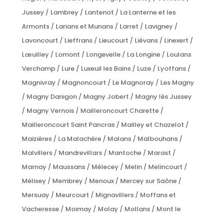
Jussey / Lambrey / Lantenot / La Lanterne et les
Armonts / Larians et Munans / Larret / Lavigney /
Lavoncourt / Lieffrans / Lieucourt / Liévans / Linexert /
Lœuilley / Lomont / Longevelle / La Longine / Loulans
Verchamp / Lure / Luxeuil les Bains / Luze / Lyoffans /
Magnivray / Magnoncourt / Le Magnoray / Les Magny
/ Magny Danigon / Magny Jobert / Magny lès Jussey
/ Magny Vernois / Mailleroncourt Charette /
Mailleroncourt Saint Pancras / Mailley et Chazelot /
Maizières / La Malachère / Malans / Malbouhans /
Malvillers / Mandrevillars / Mantoche / Marast /
Marnay / Maussans / Mélecey / Melin / Melincourt /
Mélisey / Membrey / Menoux / Mercey sur Saône /
Mersuay / Meurcourt / Mignavillers / Moffans et
Vacheresse / Moimay / Molay / Mollans / Mont le