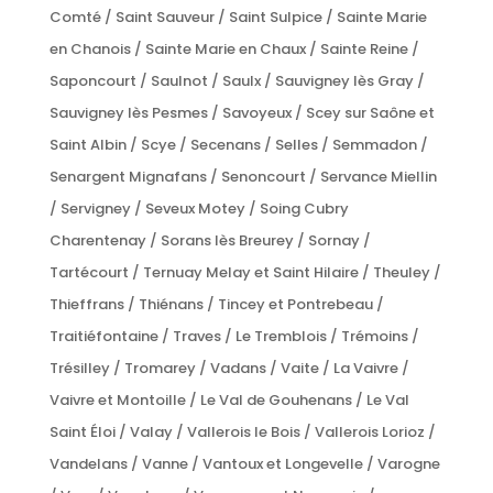
Comté / Saint Sauveur / Saint Sulpice / Sainte Marie
en Chanois / Sainte Marie en Chaux / Sainte Reine /
Saponcourt / Saulnot / Saulx / Sauvigney lès Gray /
Sauvigney lès Pesmes / Savoyeux / Scey sur Saône et
Saint Albin / Scye / Secenans / Selles / Semmadon /
Senargent Mignafans / Senoncourt / Servance Miellin
/ Servigney / Seveux Motey / Soing Cubry
Charentenay / Sorans lès Breurey / Sornay /
Tartécourt / Ternuay Melay et Saint Hilaire / Theuley /
Thieffrans / Thiénans / Tincey et Pontrebeau /
Traitiéfontaine / Traves / Le Tremblois / Trémoins /
Trésilley / Tromarey / Vadans / Vaite / La Vaivre /
Vaivre et Montoille / Le Val de Gouhenans / Le Val
Saint Éloi / Valay / Vallerois le Bois / Vallerois Lorioz /
Vandelans / Vanne / Vantoux et Longevelle / Varogne