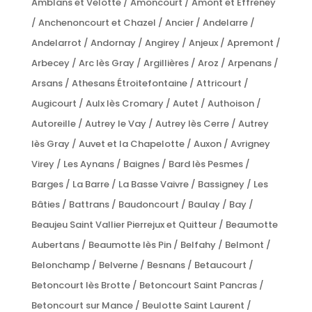
Amblans et Velotte / Amoncourt / Amont et Effreney
/ Anchenoncourt et Chazel / Ancier / Andelarre /
Andelarrot / Andornay / Angirey / Anjeux / Apremont /
Arbecey / Arc lès Gray / Argillières / Aroz / Arpenans /
Arsans / Athesans Étroitefontaine / Attricourt /
Augicourt / Aulx lès Cromary / Autet / Authoison /
Autoreille / Autrey le Vay / Autrey lès Cerre / Autrey
lès Gray / Auvet et la Chapelotte / Auxon / Avrigney
Virey / Les Aynans / Baignes / Bard lès Pesmes /
Barges / La Barre / La Basse Vaivre / Bassigney / Les
Bâties / Battrans / Baudoncourt / Baulay / Bay /
Beaujeu Saint Vallier Pierrejux et Quitteur / Beaumotte
Aubertans / Beaumotte lès Pin / Belfahy / Belmont /
Belonchamp / Belverne / Besnans / Betaucourt /
Betoncourt lès Brotte / Betoncourt Saint Pancras /
Betoncourt sur Mance / Beulotte Saint Laurent /