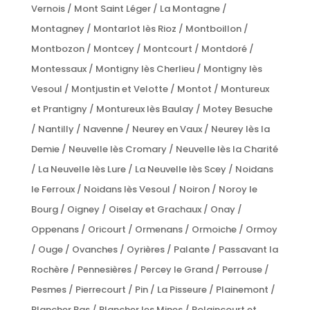
Vernois / Mont Saint Léger / La Montagne /
Montagney / Montarlot lès Rioz / Montboillon /
Montbozon / Montcey / Montcourt / Montdoré /
Montessaux / Montigny lès Cherlieu / Montigny lès
Vesoul / Montjustin et Velotte / Montot / Montureux
et Prantigny / Montureux lès Baulay / Motey Besuche
/ Nantilly / Navenne / Neurey en Vaux / Neurey lès la
Demie / Neuvelle lès Cromary / Neuvelle lès la Charité
/ La Neuvelle lès Lure / La Neuvelle lès Scey / Noidans
le Ferroux / Noidans lès Vesoul / Noiron / Noroy le
Bourg / Oigney / Oiselay et Grachaux / Onay /
Oppenans / Oricourt / Ormenans / Ormoiche / Ormoy
/ Ouge / Ovanches / Oyrières / Palante / Passavant la
Rochère / Pennesières / Percey le Grand / Perrouse /
Pesmes / Pierrecourt / Pin / La Pisseure / Plainemont /
Plancher Bas / Plancher les Mines / Polaincourt et