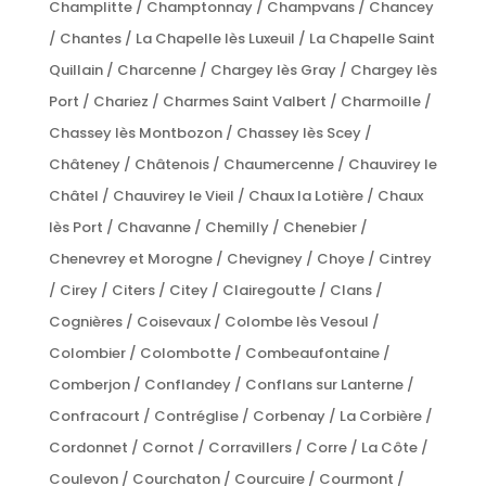
Champlitte / Champtonnay / Champvans / Chancey
/ Chantes / La Chapelle lès Luxeuil / La Chapelle Saint
Quillain / Charcenne / Chargey lès Gray / Chargey lès
Port / Chariez / Charmes Saint Valbert / Charmoille /
Chassey lès Montbozon / Chassey lès Scey /
Châteney / Châtenois / Chaumercenne / Chauvirey le
Châtel / Chauvirey le Vieil / Chaux la Lotière / Chaux
lès Port / Chavanne / Chemilly / Chenebier /
Chenevrey et Morogne / Chevigney / Choye / Cintrey
/ Cirey / Citers / Citey / Clairegoutte / Clans /
Cognières / Coisevaux / Colombe lès Vesoul /
Colombier / Colombotte / Combeaufontaine /
Comberjon / Conflandey / Conflans sur Lanterne /
Confracourt / Contréglise / Corbenay / La Corbière /
Cordonnet / Cornot / Corravillers / Corre / La Côte /
Coulevon / Courchaton / Courcuire / Courmont /