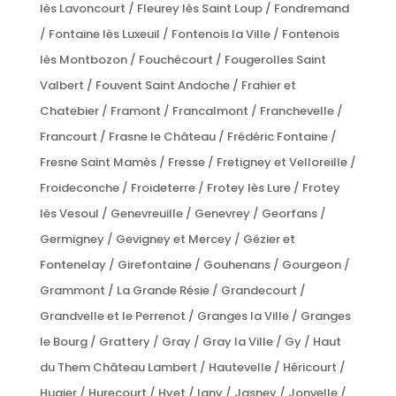
lès Lavoncourt / Fleurey lès Saint Loup / Fondremand
/ Fontaine lès Luxeuil / Fontenois la Ville / Fontenois
lès Montbozon / Fouchécourt / Fougerolles Saint
Valbert / Fouvent Saint Andoche / Frahier et
Chatebier / Framont / Francalmont / Franchevelle /
Francourt / Frasne le Château / Frédéric Fontaine /
Fresne Saint Mamès / Fresse / Fretigney et Velloreille /
Froideconche / Froideterre / Frotey lès Lure / Frotey
lès Vesoul / Genevreuille / Genevrey / Georfans /
Germigney / Gevigney et Mercey / Gézier et
Fontenelay / Girefontaine / Gouhenans / Gourgeon /
Grammont / La Grande Résie / Grandecourt /
Grandvelle et le Perrenot / Granges la Ville / Granges
le Bourg / Grattery / Gray / Gray la Ville / Gy / Haut
du Them Château Lambert / Hautevelle / Héricourt /
Hugier / Hurecourt / Hyet / Igny / Jasney / Jonvelle /