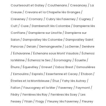
Courtesoult et Gatey / Couthenans / Cresancey / La
Creuse / Crevans et la Chapelle lès Granges /
Creveney / Cromary / Cubry lès Faverney / Cugney /
Cult / Cuve / Dambenoît lès Colombe / Dampierre lès
Conflans / Dampierre sur Linotte / Dampierre sur
Salon / Dampvalley lès Colombe / Dampvalley Saint
Pancras / Delain / Demangevelle / La Demie / Denèvre
/ Échavanne / Échenans sous Mont Vaudois / Échenoz
la Méline / Échenoz le Sec / Écromagny / Écuelle /
Éhuns / Équevilley / Errevet / Esboz Brest / Esmoulières
/ Esmoulins / Esprels / Essertenne et Cecey / Étobon /
Étrelles et la Montbleuse / Étuz / Fahy lès Autrey /
Fallon / Faucogney et la Mer / Faverney / Faymont /
Fédry / Ferrières lès Ray / Ferrières lès Scey / Les
Fessey / Filain / Flagy / Fleurey lès Faverney / Fleurey