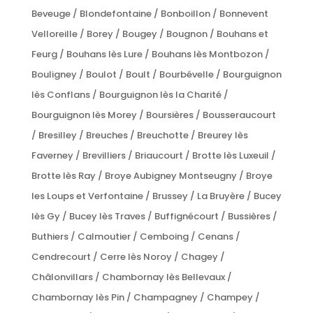
Beveuge / Blondefontaine / Bonboillon / Bonnevent
Velloreille / Borey / Bougey / Bougnon / Bouhans et
Feurg / Bouhans lès Lure / Bouhans lès Montbozon /
Bouligney / Boulot / Boult / Bourbévelle / Bourguignon
lès Conflans / Bourguignon lès la Charité /
Bourguignon lès Morey / Boursières / Bousseraucourt
/ Bresilley / Breuches / Breuchotte / Breurey lès
Faverney / Brevilliers / Briaucourt / Brotte lès Luxeuil /
Brotte lès Ray / Broye Aubigney Montseugny / Broye
les Loups et Verfontaine / Brussey / La Bruyère / Bucey
lès Gy / Bucey lès Traves / Buffignécourt / Bussières /
Buthiers / Calmoutier / Cemboing / Cenans /
Cendrecourt / Cerre lès Noroy / Chagey /
Châlonvillars / Chambornay lès Bellevaux /
Chambornay lès Pin / Champagney / Champey /