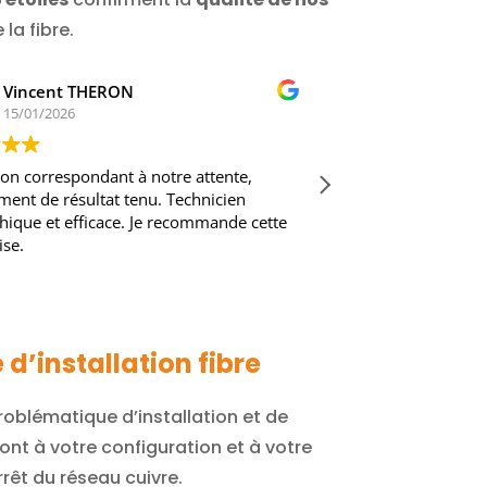
la fibre.
kristof NITECKI
CARISS
14/01/2026
14/01/20
ise sérieuse qui tient compte de la
Intervention réu
atique d'installation avec le soucis de
professionnel ( e
erche du moindre cout tenue du
!!! ) . Bravo .
r propre et amabilité de l'intervenant
je recommande c
ommande vivement
suite
d’installation fibre
oblématique d’installation et de
ont à votre configuration et à votre
rrêt du réseau cuivre.