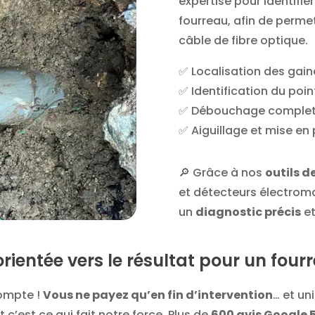
expertise pour identifi
fourreau, afin de perme
câble de fibre optique.
✅ Localisation des gain
✅ Identification du poi
✅ Débouchage complet 
✅ Aiguillage et mise en 
🔎 Grâce à nos
outils d
et détecteurs électrom
un
diagnostic précis
et
orientée vers le résultat pour un fou
compte !
Vous ne payez qu’en fin d’intervention
… et un
 c’est ce qui fait notre force. Plus de
600 avis Google 5