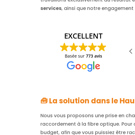
services
, ainsi que notre engagement 
Antoine STINGRE
19/01/2026
EXCELLENT
Merci à Johnny pour avoir trouvé une solution
pour passer la fibre suite condamnation gaine
Basée sur
773 avis
PTT lors de travaux intérieurs.
🧰 La solution dans le Ha
Nous vous proposons une prise en char
raccordement à la fibre optique. Pour 
budget, afin que vous puissiez être rac