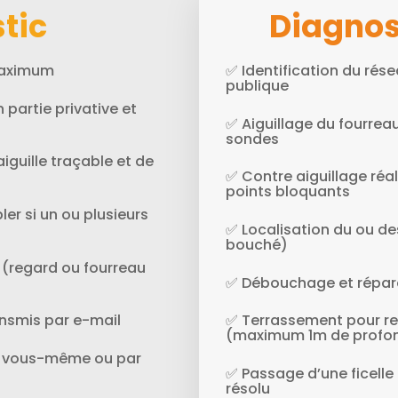
tic
Diagnos
 maximum
✅ Identification du rése
publique
 partie privative et
✅ Aiguillage du fourreau 
sondes
aiguille traçable et de
✅ Contre aiguillage réal
points bloquants
ler si un ou plusieurs
✅ Localisation du ou d
bouché)
 (regard ou fourreau
✅ Débouchage et répara
nsmis par e-mail
✅ Terrassement pour re
(maximum 1m de profo
aux vous-même ou par
✅ Passage d’une ficelle 
résolu