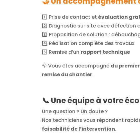
🤝 Un accompagnement 
1️⃣ Prise de contact et
évaluation gra
2️⃣ Diagnostic sur site avec détection 
3️⃣ Proposition de solution : déboucha
4️⃣ Réalisation complète des travaux
5️⃣ Remise d’un
rapport technique
🎯 Vous êtes accompagné
du premier
remise du chantier
.
📞 Une équipe à votre éc
Une question ? Un doute ?
Nos techniciens vous répondent rapid
faisabilité de l’intervention
.