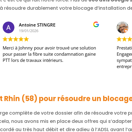
à résoudre durablement votre blocage d’installation de 
Vincent THERON
15/01/2026
Prestation correspondant à notre attente,
Entrepr
Engagement de résultat tenu. Technicien
problém
sympathique et efficace. Je recommande cette
la rech
entreprise.
chantie
je rec
Lire la 
ut Rhin (58) pour résoudre un blocage 
ge complète de votre dossier afin de résoudre votre pr
cela, nous avons mis en place deux offres qui s’adapter
cordé au très haut débit et dire adieu à l’ADSL avant l’a