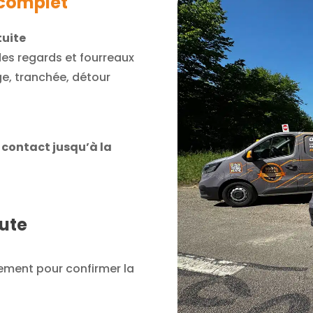
complet
tuite
des regards et fourreaux
ge, tranchée, détour
 contact jusqu’à la
oute
ement pour confirmer la