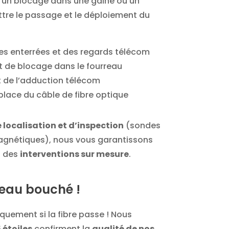
er un blocage dans une gaine ou un
ttre le passage et le déploiement du
es enterrées et des regards télécom
nt de blocage dans le fourreau
de l’adduction télécom
place du câble de fibre optique
e localisation et d’inspection
(sondes
agnétiques), nous vous garantissons
 des
interventions sur mesure
.
rreau bouché !
iquement si la fibre passe ! Nous
 étoiles
confirment la
qualité de nos