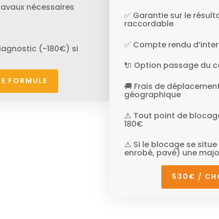
travaux nécessaires
✅ Garantie sur le résult
raccordable
✅ Compte rendu d’inter
agnostic (-180€) si
🔌 Option passage du câ
TE FORMULE
🚚 Frais de déplacement
géographique
⚠️ Tout point de blocag
180€
⚠️ Si le blocage se situ
enrobé, pavé) une majo
530€ / CH