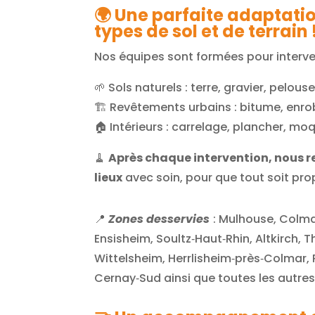
🌍 Une parfaite adaptatio
types de sol et de terrain 
Nos équipes sont formées pour interven
🌱 Sols naturels : terre, gravier, pelous
🏗️ Revêtements urbains : bitume, enr
🏠 Intérieurs : carrelage, plancher, mo
🧹
Après chaque intervention, nous r
lieux
avec soin, pour que tout soit prop
📍
Zones desservies
: Mulhouse, Colmar
Ensisheim, Soultz‑Haut‑Rhin, Altkirch,
Wittelsheim, Herrlisheim‑près‑Colmar,
Cernay‑Sud
ainsi que toutes les autr