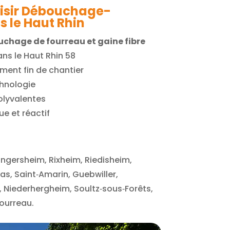
oisir Débouchage-
s le Haut Rhin
chage de fourreau et gaine fibre
ans le Haut Rhin 58
ent fin de chantier
chnologie
olyvalentes
ue et réactif
Kingersheim, Rixheim, Riedisheim,
as, Saint‑Amarin, Guebwiller,
 Niederhergheim, Soultz‑sous‑Forêts,
ourreau.