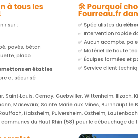
n à tous les
🛠️ Pourquoi ch
!
Fourreau.fr dan
ir sur :
✅ Spécialistes du
débou
✅ Intervention rapide d
e
✅ Aucun acompte, paiem
obé, pavés, béton
✅ Matériel de haute te
quette, placo
✅ Équipes formées et p
✅ Service client techniq
emettons en état les
re et sécurisé.
, Saint‑Louis, Cernay, Guebwiller, Wittenheim, Illzach, 
 Thann, Masevaux, Sainte‑Marie‑aux‑Mines, Burnhaupt‑le‑B
 Rouffach, Habsheim, Pulversheim, Ostheim, Lautenbach,
es communes du Haut Rhin (58) pour le débouchage de f