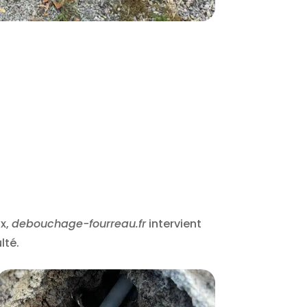
ux,
debouchage-fourreau.fr
intervient
lté.