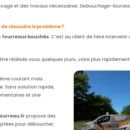
locage et des travaux nécessaires.
Debouchage-fourreau
r de résoudre le problème ?
s
fourreaux bouchés
. C’est au client de faire interveni
re réalisés sous quelques jours, voire plus rapidement 
lème courant mais
re. Sans solution rapide,
lémentaires et une
urreau.fr
propose des
daptées pour déboucher,