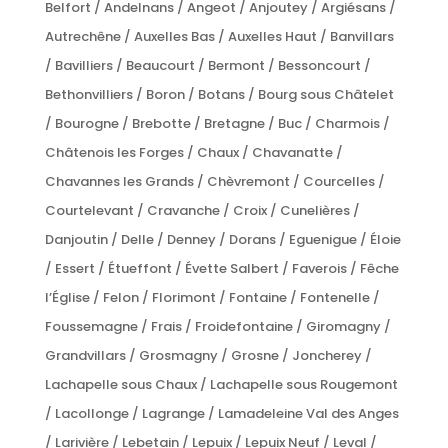
Belfort / Andelnans / Angeot / Anjoutey / Argiésans /
Autrechêne / Auxelles Bas / Auxelles Haut / Banvillars
/ Bavilliers / Beaucourt / Bermont / Bessoncourt /
Bethonvilliers / Boron / Botans / Bourg sous Châtelet
/ Bourogne / Brebotte / Bretagne / Buc / Charmois /
Châtenois les Forges / Chaux / Chavanatte /
Chavannes les Grands / Chèvremont / Courcelles /
Courtelevant / Cravanche / Croix / Cunelières /
Danjoutin / Delle / Denney / Dorans / Eguenigue / Éloie
/ Essert / Étueffont / Évette Salbert / Faverois / Fêche
l’Église / Felon / Florimont / Fontaine / Fontenelle /
Foussemagne / Frais / Froidefontaine / Giromagny /
Grandvillars / Grosmagny / Grosne / Joncherey /
Lachapelle sous Chaux / Lachapelle sous Rougemont
/ Lacollonge / Lagrange / Lamadeleine Val des Anges
/ Larivière / Lebetain / Lepuix / Lepuix Neuf / Leval /