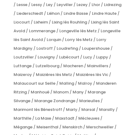
/ Lesse / Lessy / Ley / Leyviller / Lezey / Lhor / Lidrezing
/ Liederschiedt / Liéhon / Lindre Basse / Lindre Haute /
Liocourt / Lixheim / Lixing lès Rouhling / Lixing lès Saint
Avold / Lommerange / Longeville lès Metz / Longeville
lès Saint Avold / Lorquin / Lorry lès Metz / Lorry
Mardigny / Lostroff / Loudrefing / Loupershouse /
Loutzviller / Louvigny / Lubécourt / Lucy / Luppy /
Luttange / Lutzelbourg / Macheren / Mainvillers /
Maizeroy / Maizières lès Metz / Maizières lès Vic /
Malaucourt sur Seille / Malling / Malroy / Manderen
Ritzing / Manhoué / Manom / Many / Marange
Silvange / Marange Zondrange / Marieulles /
Marimont lès Bénestroff / Marly / Marsal / Marsilly /
Marthille / La Maxe / Maxstadt / Mécleuves /
Mégange / Meisenthal / Menskirch / Merschweiller /