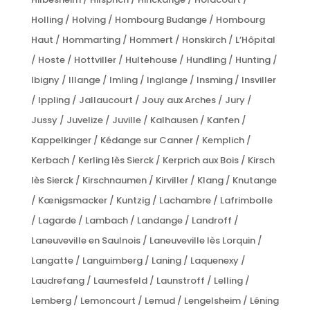
Holling / Holving / Hombourg Budange / Hombourg
Haut / Hommarting / Hommert / Honskirch / L’Hôpital
/ Hoste / Hottviller / Hultehouse / Hundling / Hunting /
Ibigny / Illange / Imling / Inglange / Insming / Insviller
/ Ippling / Jallaucourt / Jouy aux Arches / Jury /
Jussy / Juvelize / Juville / Kalhausen / Kanfen /
Kappelkinger / Kédange sur Canner / Kemplich /
Kerbach / Kerling lès Sierck / Kerprich aux Bois / Kirsch
lès Sierck / Kirschnaumen / Kirviller / Klang / Knutange
/ Kœnigsmacker / Kuntzig / Lachambre / Lafrimbolle
/ Lagarde / Lambach / Landange / Landroff /
Laneuveville en Saulnois / Laneuveville lès Lorquin /
Langatte / Languimberg / Laning / Laquenexy /
Laudrefang / Laumesfeld / Launstroff / Lelling /
Lemberg / Lemoncourt / Lemud / Lengelsheim / Léning