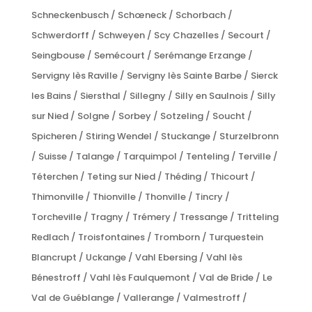
Schneckenbusch / Schœneck / Schorbach /
Schwerdorff / Schweyen / Scy Chazelles / Secourt /
Seingbouse / Semécourt / Serémange Erzange /
Servigny lès Raville / Servigny lès Sainte Barbe / Sierck
les Bains / Siersthal / Sillegny / Silly en Saulnois / Silly
sur Nied / Solgne / Sorbey / Sotzeling / Soucht /
Spicheren / Stiring Wendel / Stuckange / Sturzelbronn
/ Suisse / Talange / Tarquimpol / Tenteling / Terville /
Téterchen / Teting sur Nied / Théding / Thicourt /
Thimonville / Thionville / Thonville / Tincry /
Torcheville / Tragny / Trémery / Tressange / Tritteling
Redlach / Troisfontaines / Tromborn / Turquestein
Blancrupt / Uckange / Vahl Ebersing / Vahl lès
Bénestroff / Vahl lès Faulquemont / Val de Bride / Le
Val de Guéblange / Vallerange / Valmestroff /