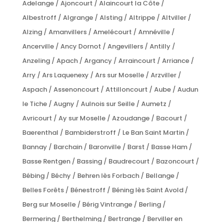
Adelange / Ajoncourt / Alaincourt la Côte /
Albestroff / Algrange / Alsting / Altrippe / Altviller /
Alzing / Amanvillers / Amelécourt / Amnéville /
Ancerville / Ancy Dornot / Angevillers / Antilly /
Anzeling / Apach / Argancy / Arraincourt / Arriance /
Arry / Ars Laquenexy / Ars sur Moselle / Arzviller /
Aspach / Assenoncourt / Attilloncourt / Aube / Audun
le Tiche / Augny / Aulnois sur Seille / Aumetz /
Avricourt / Ay sur Moselle / Azoudange / Bacourt /
Baerenthal / Bambiderstroff / Le Ban Saint Martin /
Bannay / Barchain / Baronville / Barst / Basse Ham /
Basse Rentgen / Bassing / Baudrecourt / Bazoncourt /
Bébing / Béchy / Behren lès Forbach / Bellange /
Belles Forêts / Bénestroff / Béning lès Saint Avold /
Berg sur Moselle / Bérig Vintrange / Berling /
Bermering / Berthelming / Bertrange / Berviller en