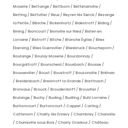
Moselle / Bettange / Bettborn / Bettelainville /
Betting / Bettviller / Beux / Beyren lès Sierck / Bezange
la Petite / Bibiche / Bickenholtz / Bidestroff / Biding /
Bining / Bioncourt / Bionville sur Nied / Bisten en
Lorraine / Bistroff / Bitche / Blanche Église / Blies
Ébersing / Blies Guersviller / Bliesbruck / Boucheporn /
Boulange / Boulay Moselle / Bourdonnay /
Bourgaltroff / Bourscheid / Bousbach / Bousse /
Bousseviller / Boust / Boustroff / Bouzonville / Bréhain
/ Breidenbach / Breistroff la Grande / Brettnach /
Bronvaux / Brouck / Brouderdorff / Brouviller /
Brulange / Buchy / Buding / Budling / Buhl Lorraine /
Burlioncourt / Burtoncourt / Cappel / Carling /
Cattenom / Chailly lès Ennery / Chambrey / Chanville
/ Charleville sous Bois / Charly Oradour / Château