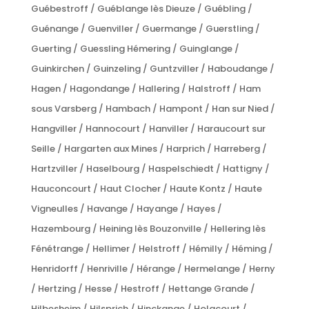
Guébestroff / Guéblange lès Dieuze / Guébling /
Guénange / Guenviller / Guermange / Guerstling /
Guerting / Guessling Hémering / Guinglange /
Guinkirchen / Guinzeling / Guntzviller / Haboudange /
Hagen / Hagondange / Hallering / Halstroff / Ham
sous Varsberg / Hambach / Hampont / Han sur Nied /
Hangviller / Hannocourt / Hanviller / Haraucourt sur
Seille / Hargarten aux Mines / Harprich / Harreberg /
Hartzviller / Haselbourg / Haspelschiedt / Hattigny /
Hauconcourt / Haut Clocher / Haute Kontz / Haute
Vigneulles / Havange / Hayange / Hayes /
Hazembourg / Heining lès Bouzonville / Hellering lès
Fénétrange / Hellimer / Helstroff / Hémilly / Héming /
Henridorff / Henriville / Hérange / Hermelange / Herny
/ Hertzing / Hesse / Hestroff / Hettange Grande /
Hilbesheim / Hilsprich / Hinckange / Holacourt /