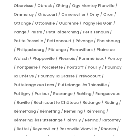
Obervisse / Obreck / Œting / Ogy Montoy Flanville /
Ommeray / Oriocourt / Ormersviller / Orny / Oron /
Ottange / Ottonville / Oudrenne / Pagny lès Goin /
Pange / Peltre / Petit Réderching / Petit Tenquin /
Petite Rosselle / Pettoncourt / Pévange / Phalsbourg
/ Philippsbourg / Piblange / Pierrevillers / Plaine de
Walsch / Plappeville / Plesnois / Pommérieux / Pontoy
/ Pontpierre / Porcelette / Postroff / Pouilly / Pournoy
la Chétive / Pournoy la Grasse / Prévocourt /
Puttelange aux Lacs / Puttelange lès Thionville /
Puttigny / Puzieux / Racrange / Rahling / Ranguevaux
/ Raville / Réchicourt le Château / Rédange / Réding /
Rémelfang / Rémelfing / Rémeling / Rémering /
Rémering lès Puttelange / Rémilly / Réning / Retonfey
/ Rettel / Reyersviller / Rezonville Vionville / Rhodes /