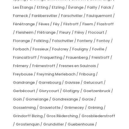
Les Étangs / Etting / Etzling / Évrange / Failly / Falck /
Fameck / Farébersviller / Farschviller / Faulquemont /
Fénétrange / Fèves / Féy / Filstroff / Fixem / Flastroff
/ Fleisheim / Flétrange / Fleury / Flévy / Flocourt /
Florange / Folkling / Folschviller / Fonteny / Fontoy /
Forbach / Fossieux / Foulcrey / Fouligny / Foville /
Francaltroff / Fraquelfing / Frauenberg / Freistroff /
Frémery / Frémestroff / Fresnes en Saulnois /
Freybouse / Freyming Merlebach / Fribourg /
Gandrange / Garrebourg / Gavisse / Gelucourt /
Gerbécourt / Givrycourt / Glatigny / Goetzenbruck /
Goin / Gomelange / Gondrexange / Gorze /
Gosselming / Gravelotte / Grémecey / Gréning /
Grindorff Bizing / Gros Réderching / Grosbliederstroff
/ Grostenquin / Grundviller / Guebenhouse /