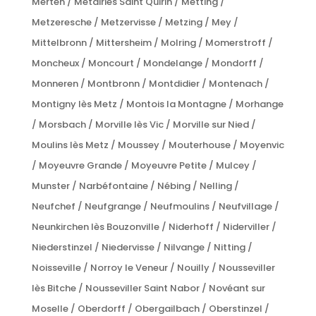
Merten / Métairies Saint Quirin / Metting /
Metzeresche / Metzervisse / Metzing / Mey /
Mittelbronn / Mittersheim / Molring / Momerstroff /
Moncheux / Moncourt / Mondelange / Mondorff /
Monneren / Montbronn / Montdidier / Montenach /
Montigny lès Metz / Montois la Montagne / Morhange
/ Morsbach / Morville lès Vic / Morville sur Nied /
Moulins lès Metz / Moussey / Mouterhouse / Moyenvic
/ Moyeuvre Grande / Moyeuvre Petite / Mulcey /
Munster / Narbéfontaine / Nébing / Nelling /
Neufchef / Neufgrange / Neufmoulins / Neufvillage /
Neunkirchen lès Bouzonville / Niderhoff / Niderviller /
Niederstinzel / Niedervisse / Nilvange / Nitting /
Noisseville / Norroy le Veneur / Nouilly / Nousseviller
lès Bitche / Nousseviller Saint Nabor / Novéant sur
Moselle / Oberdorff / Obergailbach / Oberstinzel /