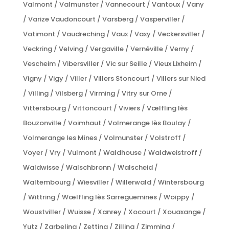
Valmont / Valmunster / Vannecourt / Vantoux / Vany
/ Varize Vaudoncourt / Varsberg / Vasperviller /
Vatimont / Vaudreching / Vaux / Vaxy / Veckersviller /
Veckring / Velving / Vergaville / Vernéville / Verny /
Vescheim / Vibersviller / Vic sur Seille / Vieux Lixheim /
Vigny / Vigy / Viller / Villers Stoncourt / Villers sur Nied
/ Villing / Vilsberg / Virming / Vitry sur Orne /
Vittersbourg / Vittoncourt / Viviers / Vœlfling lès
Bouzonville / Voimhaut / Volmerange lès Boulay /
Volmerange les Mines / Volmunster / Volstroff /
Voyer / Vry / Vulmont / Waldhouse / Waldweistroff /
Waldwisse / Walschbronn / Walscheid /
Waltembourg / Wiesviller / Willerwald / Wintersbourg
/ Wittring / Wœlfling lès Sarreguemines / Woippy /
Woustviller / Wuisse / Xanrey / Xocourt / Xouaxange /
Yutz / Zarbeling / Zetting / Zilling / Zimming /