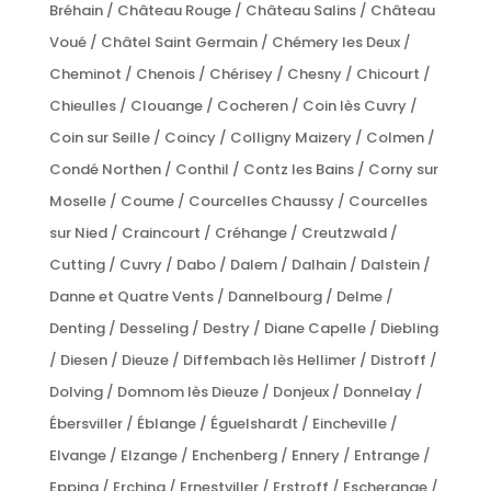
Bréhain / Château Rouge / Château Salins / Château
Voué / Châtel Saint Germain / Chémery les Deux /
Cheminot / Chenois / Chérisey / Chesny / Chicourt /
Chieulles / Clouange / Cocheren / Coin lès Cuvry /
Coin sur Seille / Coincy / Colligny Maizery / Colmen /
Condé Northen / Conthil / Contz les Bains / Corny sur
Moselle / Coume / Courcelles Chaussy / Courcelles
sur Nied / Craincourt / Créhange / Creutzwald /
Cutting / Cuvry / Dabo / Dalem / Dalhain / Dalstein /
Danne et Quatre Vents / Dannelbourg / Delme /
Denting / Desseling / Destry / Diane Capelle / Diebling
/ Diesen / Dieuze / Diffembach lès Hellimer / Distroff /
Dolving / Domnom lès Dieuze / Donjeux / Donnelay /
Ébersviller / Éblange / Éguelshardt / Eincheville /
Elvange / Elzange / Enchenberg / Ennery / Entrange /
Epping / Erching / Ernestviller / Erstroff / Escherange /