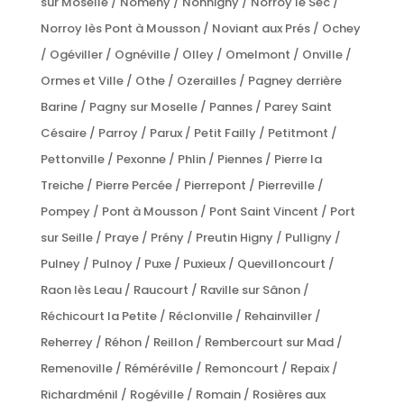
sur Moselle / Nomeny / Nonhigny / Norroy le Sec /
Norroy lès Pont à Mousson / Noviant aux Prés / Ochey
/ Ogéviller / Ognéville / Olley / Omelmont / Onville /
Ormes et Ville / Othe / Ozerailles / Pagney derrière
Barine / Pagny sur Moselle / Pannes / Parey Saint
Césaire / Parroy / Parux / Petit Failly / Petitmont /
Pettonville / Pexonne / Phlin / Piennes / Pierre la
Treiche / Pierre Percée / Pierrepont / Pierreville /
Pompey / Pont à Mousson / Pont Saint Vincent / Port
sur Seille / Praye / Prény / Preutin Higny / Pulligny /
Pulney / Pulnoy / Puxe / Puxieux / Quevilloncourt /
Raon lès Leau / Raucourt / Raville sur Sânon /
Réchicourt la Petite / Réclonville / Rehainviller /
Reherrey / Réhon / Reillon / Rembercourt sur Mad /
Remenoville / Réméréville / Remoncourt / Repaix /
Richardménil / Rogéville / Romain / Rosières aux