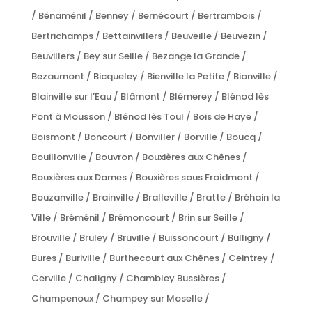
/ Bénaménil / Benney / Bernécourt / Bertrambois /
Bertrichamps / Bettainvillers / Beuveille / Beuvezin /
Beuvillers / Bey sur Seille / Bezange la Grande /
Bezaumont / Bicqueley / Bienville la Petite / Bionville /
Blainville sur l’Eau / Blâmont / Blémerey / Blénod lès
Pont à Mousson / Blénod lès Toul / Bois de Haye /
Boismont / Boncourt / Bonviller / Borville / Boucq /
Bouillonville / Bouvron / Bouxières aux Chênes /
Bouxières aux Dames / Bouxières sous Froidmont /
Bouzanville / Brainville / Bralleville / Bratte / Bréhain la
Ville / Bréménil / Brémoncourt / Brin sur Seille /
Brouville / Bruley / Bruville / Buissoncourt / Bulligny /
Bures / Buriville / Burthecourt aux Chênes / Ceintrey /
Cerville / Chaligny / Chambley Bussières /
Champenoux / Champey sur Moselle /