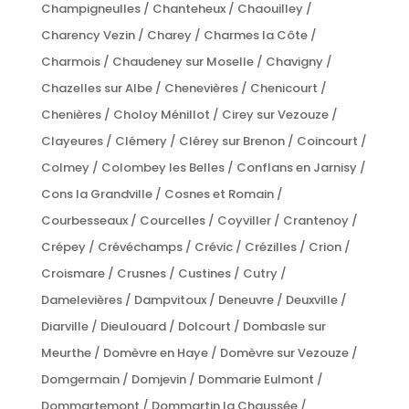
Champigneulles / Chanteheux / Chaouilley /
Charency Vezin / Charey / Charmes la Côte /
Charmois / Chaudeney sur Moselle / Chavigny /
Chazelles sur Albe / Chenevières / Chenicourt /
Chenières / Choloy Ménillot / Cirey sur Vezouze /
Clayeures / Clémery / Clérey sur Brenon / Coincourt /
Colmey / Colombey les Belles / Conflans en Jarnisy /
Cons la Grandville / Cosnes et Romain /
Courbesseaux / Courcelles / Coyviller / Crantenoy /
Crépey / Crévéchamps / Crévic / Crézilles / Crion /
Croismare / Crusnes / Custines / Cutry /
Damelevières / Dampvitoux / Deneuvre / Deuxville /
Diarville / Dieulouard / Dolcourt / Dombasle sur
Meurthe / Domèvre en Haye / Domèvre sur Vezouze /
Domgermain / Domjevin / Dommarie Eulmont /
Dommartemont / Dommartin la Chaussée /