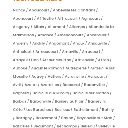
Nancy / Abaucourt / Abbéville lès Conflans /
Aboncourt / Affléville / Affracourt / Agincourt /
Aingeray / Allain / Allamont / Allamps / Allondrelle la
Malmaison / Amance / Amenoncourt / Ancerviller /
Anderny / Andilly / Angomont / Anoux / Ansauville /
Anthelupt / Armaucourt / Arnaville / Arracourt /
Arraye et Han / Art sur Meurthe / Athienville / Atton /
Auboué / Audun le Roman / Autrepierre / Autreville sur
Moselle / Autrey / Avillers / Avrainville / Avricourt /
Avril / Azelot / Azerailles / Baccarat / Badonviller /
Bagneux / Bainville aux Miroirs / Bainville sur Madon /
Barbas / Barbonville / Barisey au Plain / Barisey la
Côte / Les Baroches / Baslieux / Bathelémont / Batilly
/ Battigny / Bauzemont / Bayon / Bayonville sur Mad /
Bazailles / Beaumont / Béchamps / Belleau / Belleville