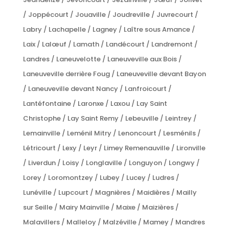
/ Joppécourt / Jouaville / Joudreville / Juvrecourt /
Labry / Lachapelle / Lagney / Laître sous Amance /
Laix / Lalœuf / Lamath / Landécourt / Landremont /
Landres / Laneuvelotte / Laneuveville aux Bois /
Laneuveville derrière Foug / Laneuveville devant Bayon
/ Laneuveville devant Nancy / Lanfroicourt /
Lantéfontaine / Laronxe / Laxou / Lay Saint
Christophe / Lay Saint Remy / Lebeuville / Leintrey /
Lemainville / Leménil Mitry / Lenoncourt / Lesménils /
Létricourt / Lexy / Leyr / Limey Remenauville / Lironville
/ Liverdun / Loisy / Longlaville / Longuyon / Longwy /
Lorey / Loromontzey / Lubey / Lucey / Ludres /
Lunéville / Lupcourt / Magnières / Maidières / Mailly
sur Seille / Mairy Mainville / Maixe / Maizières /
Malavillers / Malleloy / Malzéville / Mamey / Mandres