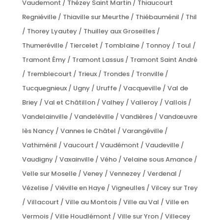
Vaudemont / Thézey Saint Martin / Thiaucourt
Regniéville / Thiaville sur Meurthe / Thiébauménil / Thil
/ Thorey Lyautey / Thuilley aux Groseilles /
Thumeréville / Tiercelet / Tomblaine / Tonnoy / Toul /
Tramont Émy / Tramont Lassus / Tramont Saint André
/ Tremblecourt / Trieux / Trondes / Tronville /
Tucquegnieux / Ugny / Uruffe / Vacqueville / Val de
Briey / Val et Châtillon / Valhey / Valleroy / Vallois /
Vandelainville / Vandeléville / Vandières / Vandœuvre
lès Nancy / Vannes le Châtel / Varangéville /
Vathiménil / Vaucourt / Vaudémont / Vaudeville /
Vaudigny / Vaxainville / Vého / Velaine sous Amance /
Velle sur Moselle / Veney / Vennezey / Verdenal /
Vézelise / Viéville en Haye / Vigneulles / Vilcey sur Trey
/ Villacourt / Ville au Montois / Ville au Val / Ville en
Vermois / Ville Houdlémont / Ville sur Yron / Villecey