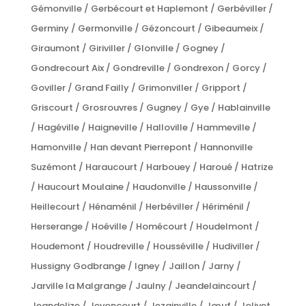
Gémonville / Gerbécourt et Haplemont / Gerbéviller /
Germiny / Germonville / Gézoncourt / Gibeaumeix /
Giraumont / Giriviller / Glonville / Gogney /
Gondrecourt Aix / Gondreville / Gondrexon / Gorcy /
Goviller / Grand Failly / Grimonviller / Gripport /
Griscourt / Grosrouvres / Gugney / Gye / Hablainville
/ Hagéville / Haigneville / Halloville / Hammeville /
Hamonville / Han devant Pierrepont / Hannonville
Suzémont / Haraucourt / Harbouey / Haroué / Hatrize
/ Haucourt Moulaine / Haudonville / Haussonville /
Heillecourt / Hénaménil / Herbéviller / Hériménil /
Herserange / Hoéville / Homécourt / Houdelmont /
Houdemont / Houdreville / Housséville / Hudiviller /
Hussigny Godbrange / Igney / Jaillon / Jarny /
Jarville la Malgrange / Jaulny / Jeandelaincourt /
Jeandelize / Jevoncourt / Jezainville / Jœuf / Jolivet