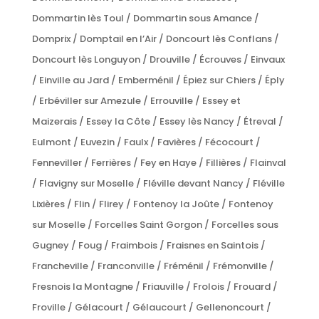
Dommartin lès Toul / Dommartin sous Amance /
Domprix / Domptail en l’Air / Doncourt lès Conflans /
Doncourt lès Longuyon / Drouville / Écrouves / Einvaux
/ Einville au Jard / Emberménil / Épiez sur Chiers / Éply
/ Erbéviller sur Amezule / Errouville / Essey et
Maizerais / Essey la Côte / Essey lès Nancy / Étreval /
Eulmont / Euvezin / Faulx / Favières / Fécocourt /
Fenneviller / Ferrières / Fey en Haye / Fillières / Flainval
/ Flavigny sur Moselle / Fléville devant Nancy / Fléville
Lixières / Flin / Flirey / Fontenoy la Joûte / Fontenoy
sur Moselle / Forcelles Saint Gorgon / Forcelles sous
Gugney / Foug / Fraimbois / Fraisnes en Saintois /
Francheville / Franconville / Fréménil / Frémonville /
Fresnois la Montagne / Friauville / Frolois / Frouard /
Froville / Gélacourt / Gélaucourt / Gellenoncourt /