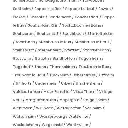
Schlierbach / Schweighouse Thann / Schwoben /
Sentheim / Seppois le Bas / Seppois le Haut / Sewen /
Sickert / Sierentz / Sondernach / Sondersdorf / Soppe
le Bas / Soultz Haut Rhin / Soultzbach les Bains /
Soultzeren / Soultzmatt / Spechbach / Staffelfelden
/ Steinbach / Steinbrunn le Bas / Steinbrunn le Haut /
Steinsoultz / Sternenberg / Stetten / Storckensohn /
Stosswihr / Strueth / Sundhoffen / Tagolsheim /
Tagsdorf / Thann / Thannenkirch / Traubach le Bas /
Traubach le Haut / Turckheim / Ueberstrass / Uffheim
/ Uffholtz / Ungersheim / Urbès / Urschenheim /
Valdieu Lutran / Vieux Ferrette / Vieux Thann / Village
Neuf / Vœgtlinshoffen / Vogelgrun / Volgelsheim /
Wahlbach / Walbach / Waldighofen / Walheim /
Waltenheim / Wasserbourg / Wattwiller /
Weckolsheim / Wegscheid / Wentzwiller /