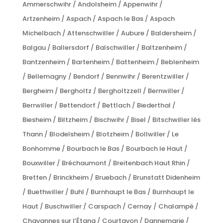
Ammerschwihr / Andolsheim / Appenwihr /
Artzenheim / Aspach / Aspach le Bas / Aspach
Michelbach / Attenschwiller / Aubure / Baldersheim /
Balgau / Ballersdorf / Balschwiller / Baltzenheim /
Bantzenheim / Bartenheim / Battenheim / Beblenheim
/ Bellemagny / Bendorf / Bennwihr / Berentzwiller /
Bergheim / Bergholtz / Bergholtzzell / Bernwiller /
Berrwiller / Bettendorf / Bettlach / Biederthal /
Biesheim / Biltzheim / Bischwihr / Bisel / Bitschwiller lès
Thann / Blodelsheim / Blotzheim / Bollwiller / Le
Bonhomme / Bourbach le Bas / Bourbach le Haut /
Bouxwiller / Bréchaumont / Breitenbach Haut Rhin /
Bretten / Brinckheim / Bruebach / Brunstatt Didenheim
/ Buethwiller / Buhl / Burnhaupt le Bas / Burnhaupt le
Haut / Buschwiller / Carspach / Cernay / Chalampé /
Chavannes sur l’Étang / Courtavon / Dannemarie /