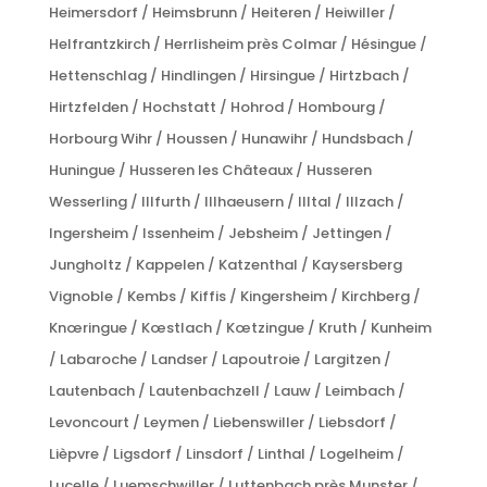
Heimersdorf / Heimsbrunn / Heiteren / Heiwiller /
Helfrantzkirch / Herrlisheim près Colmar / Hésingue /
Hettenschlag / Hindlingen / Hirsingue / Hirtzbach /
Hirtzfelden / Hochstatt / Hohrod / Hombourg /
Horbourg Wihr / Houssen / Hunawihr / Hundsbach /
Huningue / Husseren les Châteaux / Husseren
Wesserling / Illfurth / Illhaeusern / Illtal / Illzach /
Ingersheim / Issenheim / Jebsheim / Jettingen /
Jungholtz / Kappelen / Katzenthal / Kaysersberg
Vignoble / Kembs / Kiffis / Kingersheim / Kirchberg /
Knœringue / Kœstlach / Kœtzingue / Kruth / Kunheim
/ Labaroche / Landser / Lapoutroie / Largitzen /
Lautenbach / Lautenbachzell / Lauw / Leimbach /
Levoncourt / Leymen / Liebenswiller / Liebsdorf /
Lièpvre / Ligsdorf / Linsdorf / Linthal / Logelheim /
Lucelle / Luemschwiller / Luttenbach près Munster /