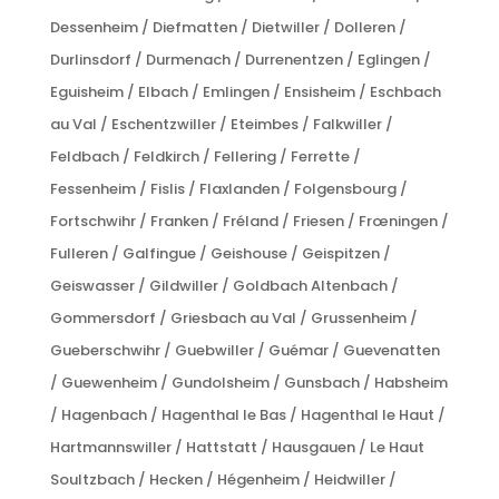
Dessenheim / Diefmatten / Dietwiller / Dolleren /
Durlinsdorf / Durmenach / Durrenentzen / Eglingen /
Eguisheim / Elbach / Emlingen / Ensisheim / Eschbach
au Val / Eschentzwiller / Eteimbes / Falkwiller /
Feldbach / Feldkirch / Fellering / Ferrette /
Fessenheim / Fislis / Flaxlanden / Folgensbourg /
Fortschwihr / Franken / Fréland / Friesen / Frœningen /
Fulleren / Galfingue / Geishouse / Geispitzen /
Geiswasser / Gildwiller / Goldbach Altenbach /
Gommersdorf / Griesbach au Val / Grussenheim /
Gueberschwihr / Guebwiller / Guémar / Guevenatten
/ Guewenheim / Gundolsheim / Gunsbach / Habsheim
/ Hagenbach / Hagenthal le Bas / Hagenthal le Haut /
Hartmannswiller / Hattstatt / Hausgauen / Le Haut
Soultzbach / Hecken / Hégenheim / Heidwiller /