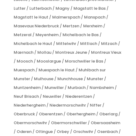
Lutter / Lutterbach / Magny / Magstatt le Bas /
Magstatt le Haut / Malmerspach / Manspach /
Masevaux Niederbruck / Mertzen / Merxheim /
Metzeral / Meyenheim / Michelbach le Bas /
Michelbach le Haut / Mittelwihr / Mittlach / Mitzach /
Mœrnach / Mollau / Montreux Jeune / Montreux Vieux
/ Moosch / Mooslargue / Morschwiller le Bas /
Muespach / Muespach le Haut / Muhlbach sur
Munster / Mulhouse / Munchhouse / Munster /
Muntzenheim / Munwiller / Murbach / Nambsheim /
Neuf Brisach / Neuwiller / Niederentzen /
Niederhergheim / Niedermorschwihr / Niffer /
Oberbruck / Oberentzen / Oberhergheim / Oberlarg /
Obermorschwihr / Obermorschwiller / Obersaasheim
/ Oderen / Oltingue / Orbey / Orschwihr / Osenbach /