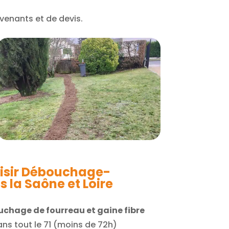
rvenants et de devis.
oisir Débouchage-
s la Saône et Loire
chage de fourreau et gaine fibre
ans tout le 71 (moins de 72h)