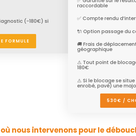
✅ Garantie sur le résult
raccordable
✅ Compte rendu d’inter
agnostic (-180€) si
🔌 Option passage du câ
TE FORMULE
🚚 Frais de déplacement
géographique
⚠️ Tout point de blocag
180€
⚠️ Si le blocage se situ
enrobé, pavé) une majo
530€ / CH
re où nous intervenons pour le débou