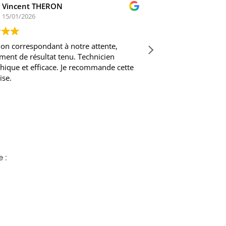
Vincent THERON
kristof 
15/01/2026
14/01/20
ion correspondant à notre attente,
Entreprise série
ent de résultat tenu. Technicien
problématique d'
ique et efficace. Je recommande cette
la recherche du
ise.
chantier propre 
je recommande 
Lire la suite
 :