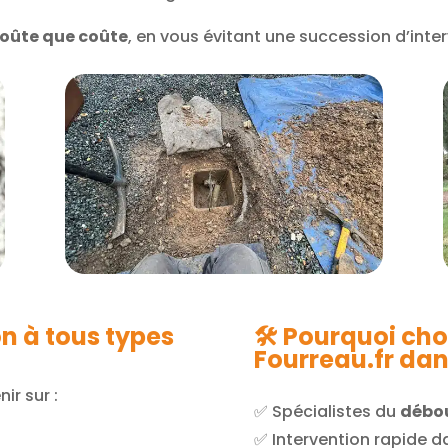
 coûte que coûte
, en vous évitant une succession d’inte
n à tous types
🛠️ Pourquoi ch
Fourreau.fr dan
ir sur :
✅ Spécialistes du
débou
e
✅ Intervention rapide d