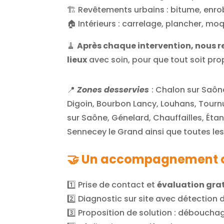
🏗️ Revêtements urbains : bitume, enr
🏠 Intérieurs : carrelage, plancher, mo
🧹
Après chaque intervention, nous r
lieux
avec soin, pour que tout soit prop
📍
Zones desservies
: Chalon sur Saôn
Digoin, Bourbon Lancy, Louhans, Tourn
sur Saône, Génelard, Chauffailles, Étang
Sennecey le Grand ainsi que toutes le
🤝 Un accompagnement 
1️⃣ Prise de contact et
évaluation gra
2️⃣ Diagnostic sur site avec détection 
3️⃣ Proposition de solution : déboucha