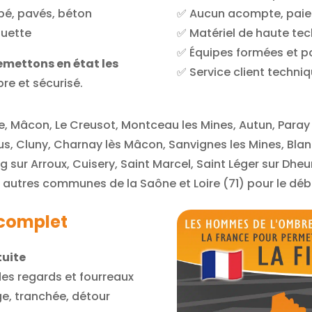
obé, pavés, béton
✅ Aucun acompte, paie
quette
✅ Matériel de haute te
✅ Équipes formées et p
emettons en état les
✅ Service client techniq
re et sécurisé.
e, Mâcon, Le Creusot, Montceau les Mines, Autun, Paray l
us, Cluny, Charnay lès Mâcon, Sanvignes les Mines, Bla
 sur Arroux, Cuisery, Saint Marcel, Saint Léger sur Dheun
s autres communes de la Saône et Loire (71) pour le dé
complet
tuite
des regards et fourreaux
ge, tranchée, détour