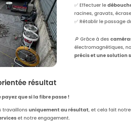
✅ Effectuer le
déboucha
racines, gravats, écra
✅ Rétablir le passage d
🔎 Grâce à des
caméras
électromagnétiques, n
précis et une solution
orientée résultat
 payez que si la fibre passe !
 travaillons
uniquement au résultat
, et cela fait notr
ervices
et notre engagement.