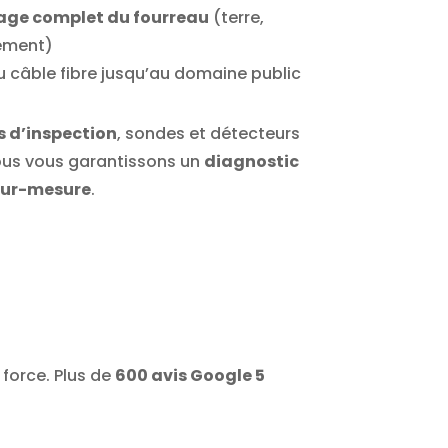
ge complet du fourreau
(terre,
sement)
u câble fibre jusqu’au domaine public
 d’inspection
, sondes et détecteurs
ous vous garantissons un
diagnostic
 sur-mesure
.
e force. Plus de
600 avis Google 5