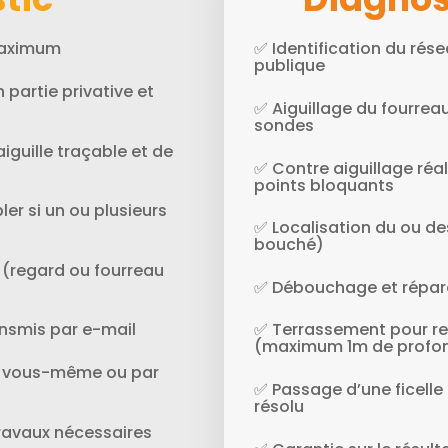
 maximum
✅ Identification du rése
publique
 partie privative et
✅ Aiguillage du fourreau 
sondes
aiguille traçable et de
✅ Contre aiguillage réal
points bloquants
ler si un ou plusieurs
✅ Localisation du ou d
bouché)
 (regard ou fourreau
✅ Débouchage et répara
nsmis par e-mail
✅ Terrassement pour re
(maximum 1m de profo
aux vous-même ou par
✅ Passage d’une ficelle 
résolu
travaux nécessaires