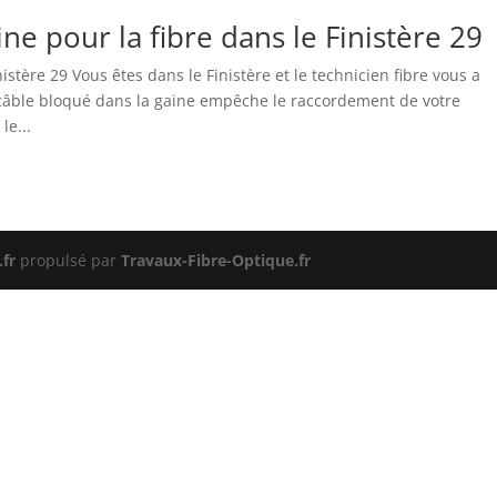
e pour la fibre dans le Finistère 29
stère 29 Vous êtes dans le Finistère et le technicien fibre vous a
câble bloqué dans la gaine empêche le raccordement de votre
le...
fr
propulsé par
Travaux-Fibre-Optique.fr