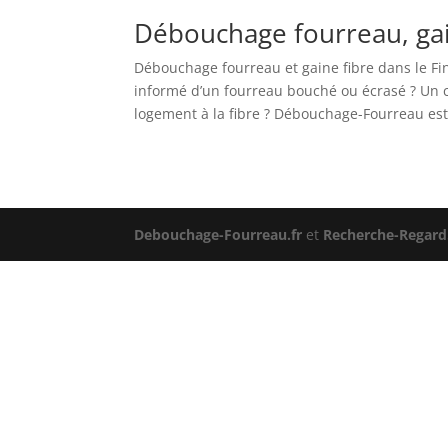
Débouchage fourreau, gain
Débouchage fourreau et gaine fibre dans le Fini
informé d’un fourreau bouché ou écrasé ? Un 
logement à la fibre ? Débouchage-Fourreau est 
Debouchage-Fourreau.fr
et
Recherche-Regard.