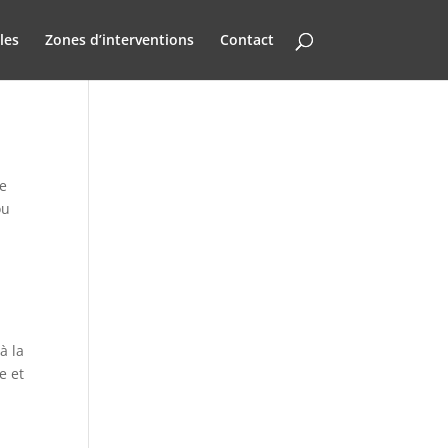
les
Zones d’interventions
Contact
re
ou
à la
e et